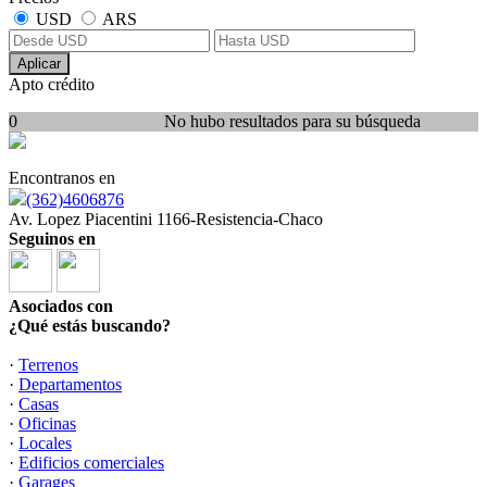
USD
ARS
Aplicar
Apto crédito
0
No hubo resultados para su búsqueda
Encontranos en
(362)4606876
Av. Lopez Piacentini 1166-Resistencia-Chaco
Seguinos en
Asociados con
¿Qué estás buscando?
·
Terrenos
·
Departamentos
·
Casas
·
Oficinas
·
Locales
·
Edificios comerciales
·
Garages