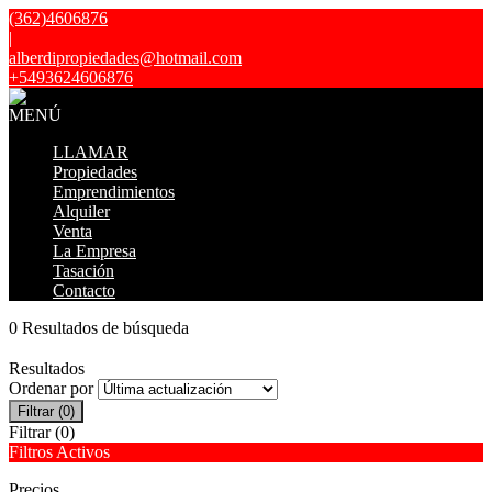
(362)4606876
|
alberdipropiedades@hotmail.com
+5493624606876
MENÚ
LLAMAR
Propiedades
Emprendimientos
Alquiler
Venta
La Empresa
Tasación
Contacto
0 Resultados de búsqueda
Resultados
Ordenar por
Filtrar
(0)
Filtrar
(0)
Filtros Activos
Precios